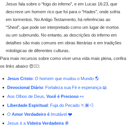
Jesus fala sobre o “fogo do inferno”, e em Lucas 16:23, que
descreve um homem rico que foi para o “Hades”, onde sofria
em tormentos. No Antigo Testamento, há referências ao
“Sheol”, que pode ser interpretado como um lugar de mortos
ou um submundo. No entanto, as descrições do inferno em
detalhes são mais comuns em obras literárias e em tradições
mitológicas de diferentes culturas.
Para mais recursos sobre como viver uma vida mais plena, confira
os links abaixo 😍👇🏾:
Jesus Cristo
: O homem que mudou o Mundo 🌎
Devocional Diário
: Fortaleza sua Fé e esperança 📖
Aos Olhos de Deus,
Você é Precioso
👀
Liberdade Espiritual
: Fuja do Pecado 🏃🏾💨
O
Amor Verdadeiro é
Imutável ❤️
Jesus é a
Videira Verdadeira
🍇