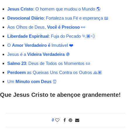
Jesus Cristo
: O homem que mudou o Mundo 🌎
Devocional Diário
: Fortaleza sua Fé e esperança 📖
Aos Olhos de Deus,
Você é Precioso
👀
Liberdade Espiritual
: Fuja do Pecado 🏃🏾💨
O
Amor Verdadeiro é
Imutável ❤️
Jesus é a
Videira Verdadeira
🍇
Salmo 23
: Deus de Todos os Momentos 📜
Perdoem
as Queixas Uns Contra os Outros 🙏🏽
Um
Minuto com Deus
⏰
Que Jesus Cristo te abençoe grandemente!
0