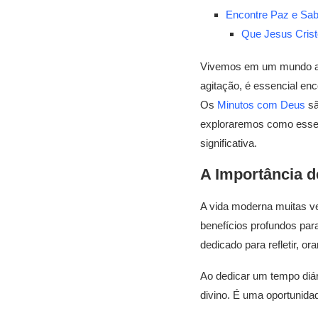
Encontre Paz e Sa
Que Jesus Crist
Vivemos em um mundo ac
agitação, é essencial en
Os
Minutos com Deus
sã
exploraremos como esses 
significativa.
A Importância 
A vida moderna muitas ve
benefícios profundos pa
dedicado para refletir, ora
Ao dedicar um tempo diá
divino. É uma oportunida