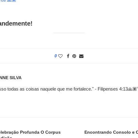
randemente!
0
NNE SILVA
sso todas as coisas naquele que me fortalece." - Filipenses 4:13🙏
elebração Profunda O Corpus
Encontrando Consolo e C
adição