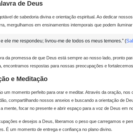
alavra de Deus
gotável de sabedoria divina e orientação espiritual. Ao dedicar nos
alavra, mergulhamos em ensinamentos intemporais que podem ilumina
 e ele me respondeu; livrou-me de todos os meus temores.” (
Sa
a da promessa de que Deus está sempre ao nosso lado, pronto para 
, encontramos respostas para nossas preocupações e fortalecemos
ção e Meditação
 um momento perfeito para orar e meditar. Através da oração, no
idão, compartilhando nossos anseios e buscando a orientação de Deu
 a mente, focar no presente e abrir espaço para a voz de Deus em n
upações e desejos a Deus, liberamos o peso que carregamos e permi
s. É um momento de entrega e confiança no plano divino.