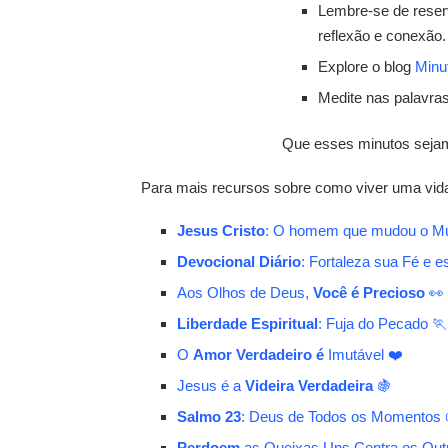
Lembre-se de reser
reflexão e conexão.
Explore o blog
Minu
Medite nas palavra
Que esses minutos sejam
Para mais recursos sobre como viver uma vida m
Jesus Cristo
: O homem que mudou o M
Devocional Diário
: Fortaleza sua Fé e 
Aos Olhos de Deus,
Você é Precioso
👀
Liberdade Espiritual
: Fuja do Pecado 
O
Amor Verdadeiro é
Imutável ❤️
Jesus é a
Videira Verdadeira
🍇
Salmo 23
: Deus de Todos os Momentos 
Perdoem
as Queixas Uns Contra os Out