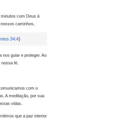
sos minutos com Deus à
r nossos caminhos.
lmos 34:4
)
nos guiar e proteger. Ao
 nossa fé.
s comunicamos com o
s. A meditação, por sua
ossas vidas.
timos que a paz interior