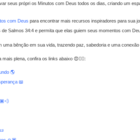
var seus própri os Minutos com Deus todos os dias, criando um esp
tos com Deus
para encontrar mais recursos inspiradores para sua jor
s de Salmos 34:4 e permita que elas guiem seus momentos com Deu
 uma bênção em sua vida, trazendo paz, sabedoria e uma conexão 
ais plena, confira os links abaixo 😍👇🏾:
undo 🌎
esperança 📖
🏾💨
📜
ros 🙏🏽