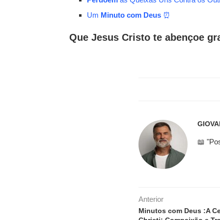
Um
Minuto com Deus
⏰
Que Jesus Cristo te abençoe g
GIOVA
📖 "Po
Anterior
Minutos com Deus :A C
Christi: Compaixão e Tr