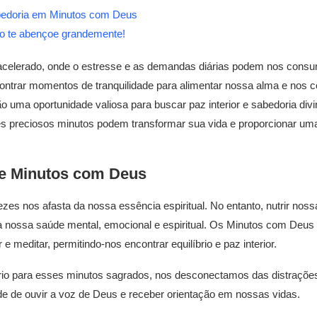
bedoria em Minutos com Deus
o te abençoe grandemente!
elerado, onde o estresse e as demandas diárias podem nos consu
contrar momentos de tranquilidade para alimentar nossa alma e nos c
o uma oportunidade valiosa para buscar paz interior e sabedoria divin
preciosos minutos podem transformar sua vida e proporcionar uma 
de Minutos com Deus
zes nos afasta da nossa essência espiritual. No entanto, nutrir no
ra nossa saúde mental, emocional e espiritual. Os Minutos com Deu
r e meditar, permitindo-nos encontrar equilíbrio e paz interior.
rio para esses minutos sagrados, nos desconectamos das distrações
de de ouvir a voz de Deus e receber orientação em nossas vidas.