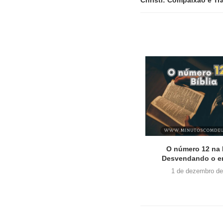
ábola
Evangelho de Fariseus : Música
Persistência na Bíb
deixa Pastores Furiosos!
para nos
13 de abril de 2024
12 de dezemb