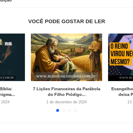
VOCÊ PODE GOSTAR DE LER
lia : 7 Exemplos
A Luz da Aurora: Revelação Divina
As 5 Li
sas...
na Alvorada...
ro de 2023
19 de novembro de 2023
1