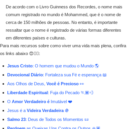
De acordo com o Livro Guinness dos Recordes, o nome mais
comum registrado no mundo é Mohammed, que é o nome de
cerca de 150 milhões de pessoas. No entanto, é importante
ressaltar que o nome é registrado de várias formas diferentes
em diferentes países e culturas.
Para mais recursos sobre como viver uma vida mais plena, confira
os links abaixo 😍👇🏾:
Jesus Cristo
: O homem que mudou o Mundo 🌎
Devocional Diário
: Fortaleza sua Fé e esperança 📖
Aos Olhos de Deus,
Você é Precioso
👀
Liberdade Espiritual
: Fuja do Pecado 🏃🏾💨
O
Amor Verdadeiro é
Imutável ❤️
Jesus é a
Videira Verdadeira
🍇
Salmo 23
: Deus de Todos os Momentos 📜
Perdoem
as Queixas Uns Contra os Outros 🙏🏽