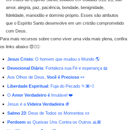
amor, alegria, paz, paciência, bondade, benignidade,
fidelidade, mansidão e domínio próprio. Esses são atributos
que o Espírito Santo desenvolve em um cristão comprometido
com Deus.
Para mais recursos sobre como viver uma vida mais plena, confira
os links abaixo 😍👇🏾:
Jesus Cristo
: O homem que mudou o Mundo 🌎
Devocional Diário
: Fortaleza sua Fé e esperança 📖
Aos Olhos de Deus,
Você é Precioso
👀
Liberdade Espiritual
: Fuja do Pecado 🏃🏾💨
O
Amor Verdadeiro é
Imutável ❤️
Jesus é a
Videira Verdadeira
🍇
Salmo 23
: Deus de Todos os Momentos 📜
Perdoem
as Queixas Uns Contra os Outros 🙏🏽