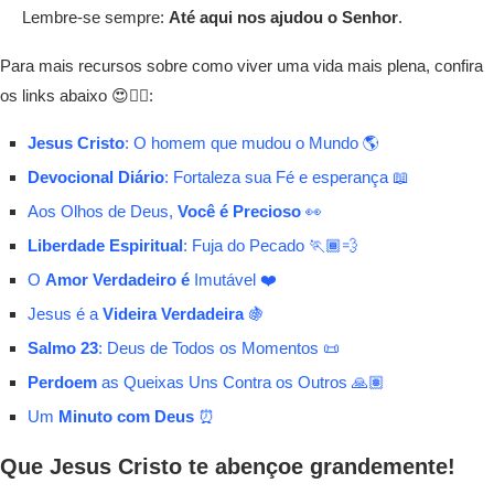
Lembre-se sempre:
Até aqui nos ajudou o Senhor
.
Para mais recursos sobre como viver uma vida mais plena, confira
os links abaixo 😍👇🏾:
Jesus Cristo
: O homem que mudou o Mundo 🌎
Devocional Diário
: Fortaleza sua Fé e esperança 📖
Aos Olhos de Deus,
Você é Precioso
👀
Liberdade Espiritual
: Fuja do Pecado 🏃🏾💨
O
Amor Verdadeiro é
Imutável ❤️
Jesus é a
Videira Verdadeira
🍇
Salmo 23
: Deus de Todos os Momentos 📜
Perdoem
as Queixas Uns Contra os Outros 🙏🏽
Um
Minuto com Deus
⏰
Que Jesus Cristo te abençoe grandemente!