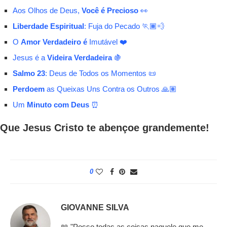
Aos Olhos de Deus,
Você é Precioso
👀
Liberdade Espiritual
: Fuja do Pecado 🏃🏾💨
O
Amor Verdadeiro é
Imutável ❤️
Jesus é a
Videira Verdadeira
🍇
Salmo 23
: Deus de Todos os Momentos 📜
Perdoem
as Queixas Uns Contra os Outros 🙏🏽
Um
Minuto com Deus
⏰
Que Jesus Cristo te abençoe grandemente!
0
GIOVANNE SILVA
📖 "Posso todas as coisas naquele que me